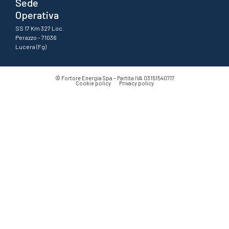
Sede
Operativa
SS 17 Km 327 Loc.
Perazzo - 71036
Lucera (Fg)
© Fortore Energia Spa – Partita IVA
03151540717
Cookie policy
Privacy policy