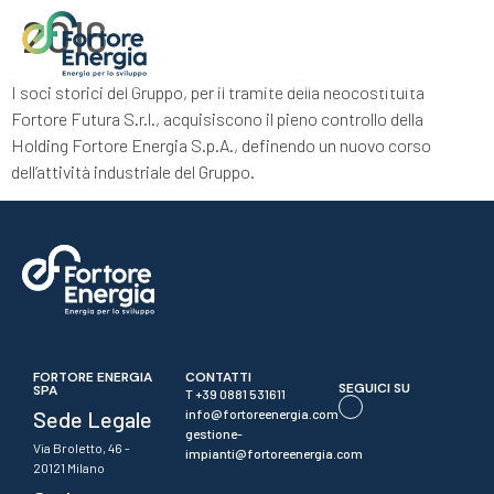
2016
I soci storici del Gruppo, per il tramite della neocostituita
Fortore Futura S.r.l., acquisiscono il pieno controllo della
Holding Fortore Energia S.p.A., definendo un nuovo corso
dell’attività industriale del Gruppo.
FORTORE ENERGIA
CONTATTI
SEGUICI SU
SPA
T +39 0881 531611
Sede Legale
info@fortoreenergia.com
gestione-
Via Broletto, 46 -
impianti@fortoreenergia.com
20121 Milano