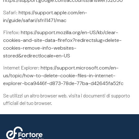
https://support.google.com/accounts/answer/32050
Safari:
https://support.apple.com/en-
in/guide/safari/sfri11471/mac
Firefox:
https://support.mozilla.org/en-US/kb/clear-
cookies-and-site-data-firefox?redirectslug=delete-
cookies-remove-info-websites-
stored&redirectlocale=en-US
Internet Explorer:
https://support.microsoft.com/en-
us/topic/how-to-delete-cookie-files-in-internet-
explorer-bca9446f-d873-78de-77ba-d42645fa52fc
Se utilizzi un altro browser web, visita i documenti di supporto
ufficiali del tuo browser.