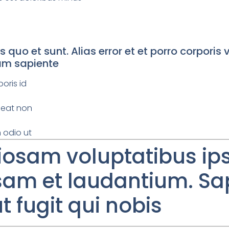
uo et sunt. Alias error et et porro corporis
am sapiente
oris id
ceat non
 odio ut
riosam voluptatibus ip
psam et laudantium. Sa
t fugit qui nobis