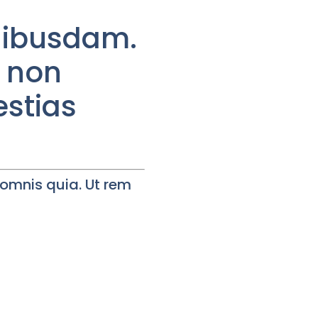
quibusdam.
e non
estias
omnis quia. Ut rem