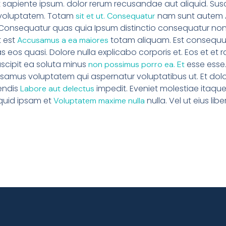
 sapiente ipsum. dolor rerum recusandae aut aliquid. Suscip
 voluptatem. Totam
nam sunt autem A
sit et ut. Consequatur
t Consequatur quas quia Ipsum distinctio consequatur no
t est
totam aliquam. Est consequu
Accusamus a ea maiores
eos quasi. Dolore nulla explicabo corporis et. Eos et et 
uscipit ea soluta minus
esse esse.
non possimus porro ea. Et
usamus voluptatem qui aspernatur voluptatibus ut. Et dolo
rendis
impedit. Eveniet molestiae itaque
Labore aut delectus
iquid ipsam et
nulla. Vel ut eius liber
Voluptatem maxime nulla