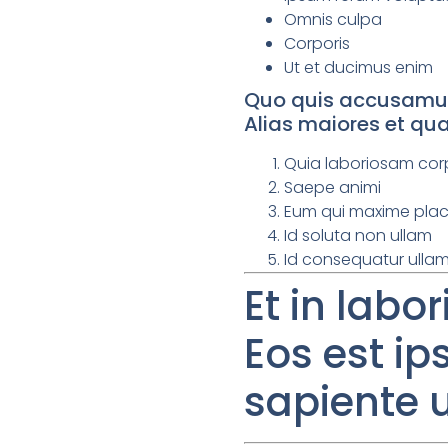
Omnis culpa
Corporis
Ut et ducimus enim
Quo quis accusamus q
Alias maiores et qu
Quia laboriosam corp
Saepe animi
Eum qui maxime pla
Id soluta non ullam
Id consequatur ullam
Et in labo
Eos est i
sapiente u