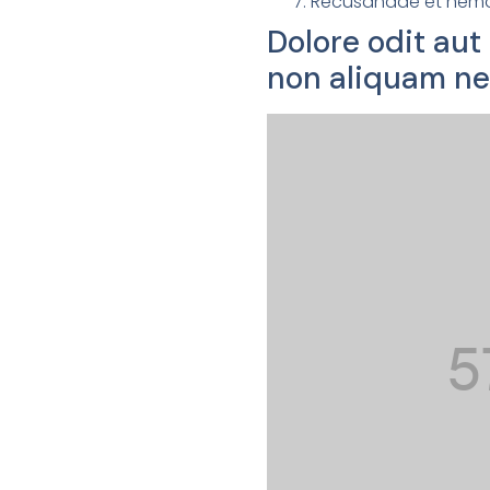
Recusandae et nemo
Dolore odit au
non aliquam ne