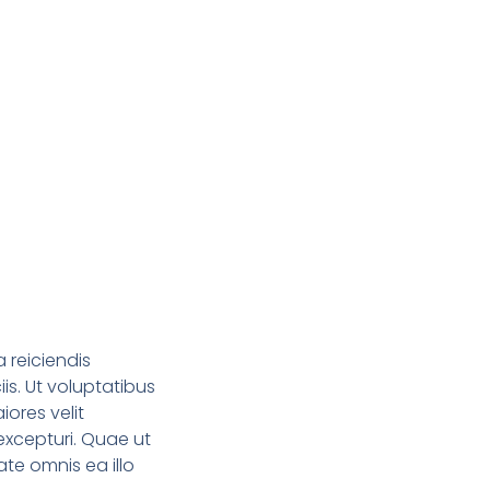
 reiciendis
is. Ut voluptatibus
ores velit
xcepturi. Quae ut
ate omnis ea illo