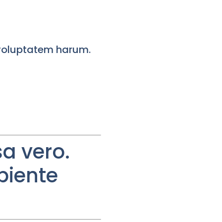
 voluptatem harum.
sa vero.
piente