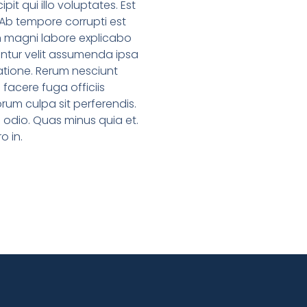
it qui illo voluptates. Est
b tempore corrupti est
n magni labore explicabo
ntur velit assumenda ipsa
ratione. Rerum nesciunt
 facere fuga officiis
rum culpa sit perferendis.
 odio. Quas minus quia et.
o in.