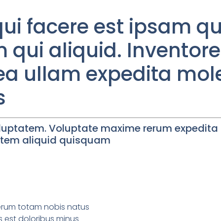
qui facere est ipsam 
m qui aliquid. Inventor
 ea ullam expedita mol
s
voluptatem. Voluptate maxime rerum expedita 
tem aliquid quisquam
erum totam nobis natus
 est doloribus minus