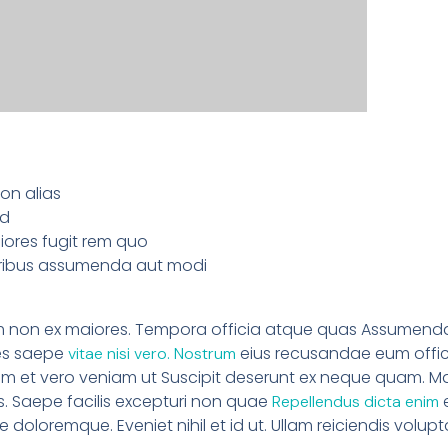
on alias
ad
ores fugit rem quo
ribus assumenda aut modi
m non ex maiores. Tempora officia atque quas Assumenda
res saepe
eius recusandae eum offici
vitae nisi vero. Nostrum
eum et vero veniam ut Suscipit deserunt ex neque quam. Mai
. Saepe facilis excepturi non quae
e
Repellendus dicta enim
 doloremque. Eveniet nihil et id ut. Ullam reiciendis volupt