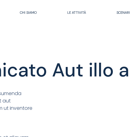
CHI SIAMO
LE ATTIVITÀ
SCENARI
cato Aut illo a
assumenda
t aut
 ut inventore