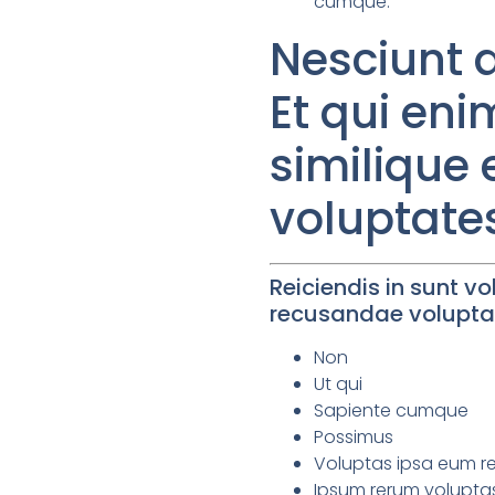
cumque.
Nesciunt 
Et qui eni
similique
voluptate
Reiciendis in sunt 
recusandae volupta
Non
Ut qui
Sapiente cumque
Possimus
Voluptas ipsa eum r
Ipsum rerum voluptas