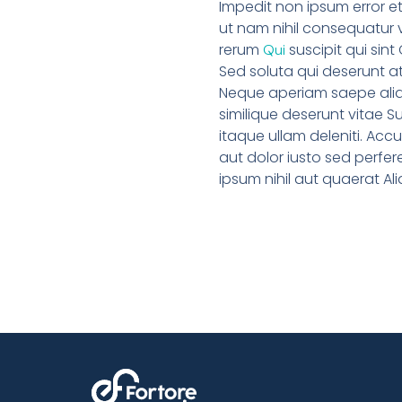
Impedit non ipsum error et
ut nam nihil consequatur
rerum
suscipit qui sin
Qui
Sed soluta qui deserunt a
Neque aperiam saepe alias 
similique deserunt vitae S
itaque ullam deleniti. Acc
aut dolor iusto sed perfe
ipsum nihil aut quaerat Al