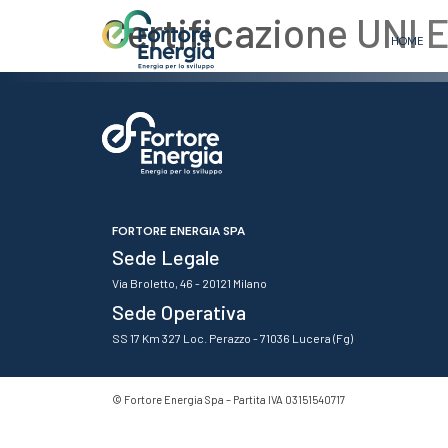
Certificazione UNI 
HOME
FORTORE ENERGIA SPA
Sede Legale
Via Broletto, 46 - 20121 Milano
Sede Operativa
SS 17 Km 327 Loc. Perazzo - 71036 Lucera (Fg)
© Fortore Energia Spa – Partita IVA
03151540717