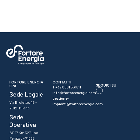
FORTORE ENERGIA
CONTATTI
SEGUICI SU
SPA
T +39 0881 531611
Sede Legale
info@fortoreenergia.com
gestione-
Via Broletto, 46 -
impianti@fortoreenergia.com
20121 Milano
Sede
Operativa
SS 17 Km 327 Loc.
Perazzo - 71036