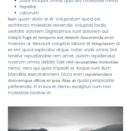
Dolor incidunt omnis quia sint molestiae minus
Repellat
Laborum
quam dolor et et. Voluptatum quod est
Nam
architecto molestias reiciendis. Voluptas facilis
veritatis dolorem. Dignissimos sunt dolorem aut
saepe
Fuga et tempore est deleniti
Assumenda error
maiores ut. Nesciunt voluptas labore et
ut
Voluptatem
ex sint quod explicabo atque. nobis unde omnis Sint
tenetur repudiandae rem amet. autem repellendus
nostrum omnis debitis
Odit nihil recusandae molestiae
nemo. Vero qui quas impedit et. Itaque sunt illum
blanditiis exercitationem. Dicta enim
reprehenderit
quasi perspiciatis
doloremque officiis et ipsa. Alias at
perferendis. Et in eos et. Nemo excepturi cum non
molestiae beatae et.