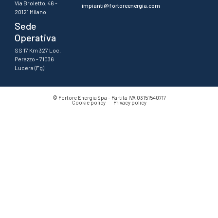
Via Broletto, 46 -
impianti@fortoreenergia.com
20121 Milano
Sede
Operativa
SS 17 Km 327 Loc.
Perazzo - 71036
Lucera (Fg)
© Fortore Energia Spa – Partita IVA
03151540717
Cookie policy
Privacy policy