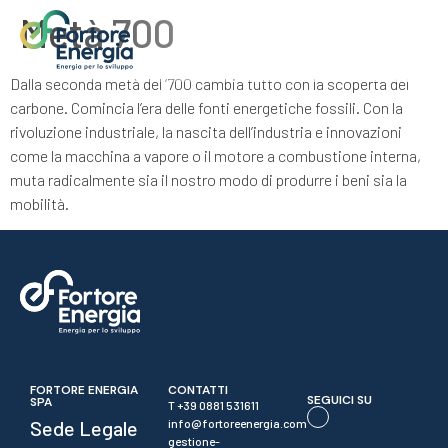
Metà 700
Dalla seconda metà del ‘700 cambia tutto con la scoperta del
carbone. Comincia l’era delle fonti energetiche fossili. Con la
rivoluzione industriale, la nascita dell’industria e innovazioni
come la macchina a vapore o il motore a combustione interna,
muta radicalmente sia il nostro modo di produrre i beni sia la
mobilità.
FORTORE ENERGIA
CONTATTI
SEGUICI SU
SPA
T +39 0881 531611
Sede Legale
info@fortoreenergia.com
gestione-