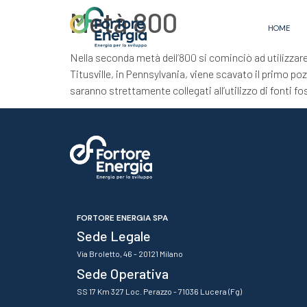
Metà 800
HOME
Nella seconda metà dell’800 si cominciò ad utilizzare 
Titusville, in Pennsylvania, viene scavato il primo pozz
saranno strettamente collegati all’utilizzo di fonti fos
FORTORE ENERGIA SPA
Sede Legale
Via Broletto, 46 - 20121 Milano
Sede Operativa
SS 17 Km 327 Loc. Perazzo - 71036 Lucera (Fg)