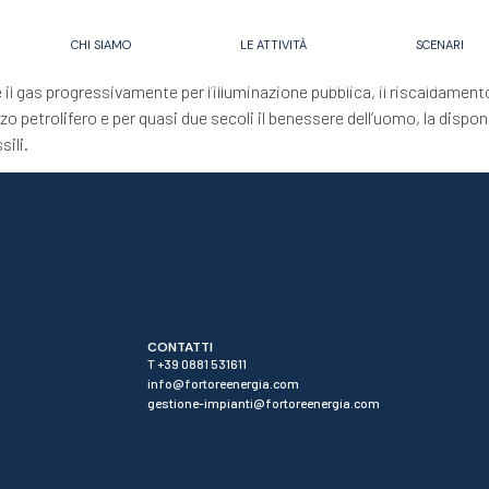
CHI SIAMO
LE ATTIVITÀ
SCENARI
il gas progressivamente per l’illuminazione pubblica, il riscaldamento,
o petrolifero e per quasi due secoli il benessere dell’uomo, la disponib
sili.
CONTATTI
T +39 0881 531611
info@fortoreenergia.com
gestione-impianti@fortoreenergia.com