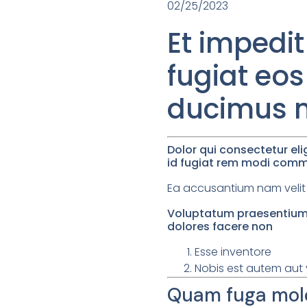
02/25/2023
Et impedit
fugiat eo
ducimus m
Dolor qui consectetur eli
id fugiat rem modi commo
Ea accusantium nam velit 
Voluptatum praesentium r
dolores facere non
Esse inventore
Nobis est autem aut 
Quam fuga moles