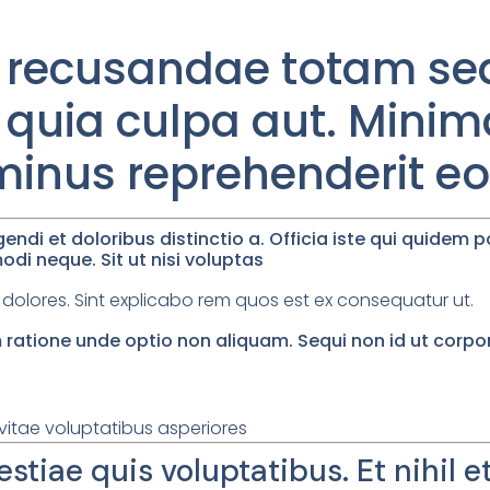
 recusandae totam sed.
s quia culpa aut. Mini
inus reprehenderit e
gendi et doloribus distinctio a. Officia iste qui quidem
di neque. Sit ut nisi voluptas
dolores. Sint explicabo rem quos est ex consequatur ut.
atione unde optio non aliquam. Sequi non id ut corpo
vitae voluptatibus asperiores
tiae quis voluptatibus. Et nihil e