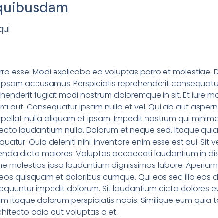
 quibusdam
qui
orro esse. Modi explicabo ea voluptas porro et molestiae. Di
l ipsam accusamus. Perspiciatis reprehenderit consequatu
henderit fugiat modi nostrum doloremque in sit. Et iure mo
ra aut. Consequatur ipsam nulla et vel. Qui ab aut asper
epellat nulla aliquam et ipsam. Impedit nostrum qui min
to laudantium nulla. Dolorum et neque sed. Itaque quia of
tur. Quia deleniti nihil inventore enim esse est qui. Sit ve
a dicta maiores. Voluptas occaecati laudantium in dist
e molestias ipsa laudantium dignissimos labore. Aperiam
uta eos quisquam et doloribus cumque. Qui eos sed illo eos d
equuntur impedit dolorum. Sit laudantium dicta dolores e
 itaque dolorum perspiciatis nobis. Similique eum quia to
itecto odio aut voluptas a et.