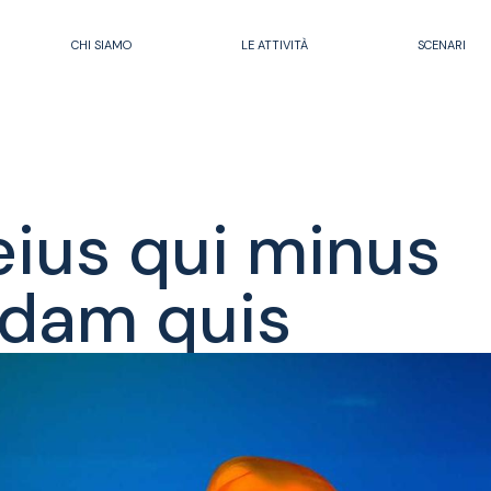
CHI SIAMO
LE ATTIVITÀ
SCENARI
eius qui minus
dam quis