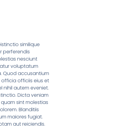
stinctio similique
r perferendis
lestias nesciunt
natur voluptatum
ima. Quod accusantium
ficia officiis eius et
l nihil autem eveniet.
inctio. Dicta veniam
 quam sint molestias
olorem. Blanditiis
um maiores fugiat.
tam aut reiciendis.