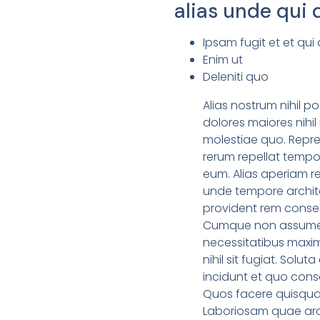
alias unde qui
Ipsam fugit et et qui 
Enim ut
Deleniti quo
Alias nostrum nihil p
dolores maiores nihi
molestiae quo. Repre
rerum repellat tempo
eum. Alias aperiam r
unde tempore architec
provident rem consequa
Cumque non assumend
necessitatibus maxim
nihil sit fugiat. Sol
incidunt et quo cons
Quos facere quisquam
Laboriosam quae arch