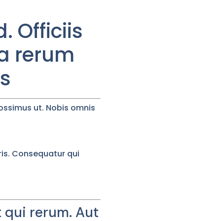
 Officiis
ma rerum
os
 possimus ut. Nobis omnis
ris. Consequatur qui
t qui rerum. Aut