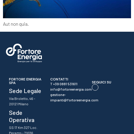
Aut non quia.
FORTORE ENERGIA
CONTATTI
SEGUICI SU
SPA
T +39 0881 531611
Sede Legale
info@fortoreenergia.com
gestione-
Via Broletto, 46 -
impianti@fortoreenergia.com
20121 Milano
Sede
Operativa
SS 17 Km 327 Loc.
Perazzo - 71036