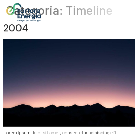
Categoria:
Timeline
2004
Lorem ipsum dolor sit amet, consectetur adipiscing elit.