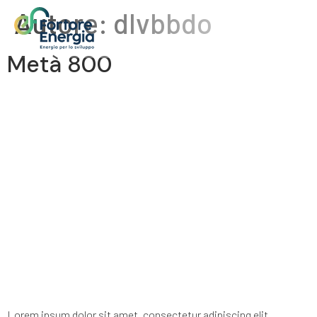
Autore:
dlvbbdo
Metà 800
Lorem ipsum dolor sit amet, consectetur adipiscing elit.